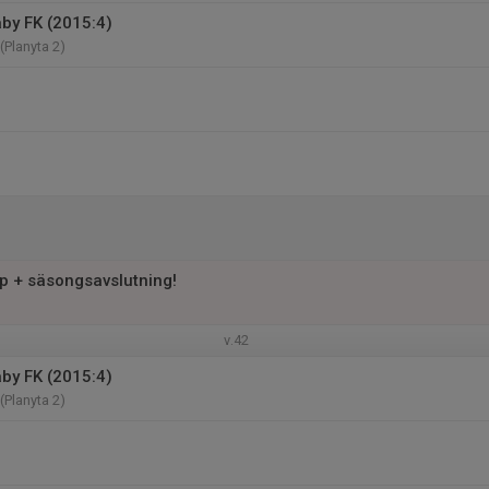
äby FK (2015:4)
(Planyta 2)
up + säsongsavslutning!
v.42
äby FK (2015:4)
(Planyta 2)