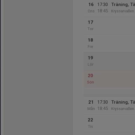
16
17:30
Träning, T
18:45
Ons
Kryssarvallen 
17
Tor
18
Fre
19
Lör
20
Sön
21
17:30
Träning, T
18:45
Mån
Kryssarvallen 
22
Tis