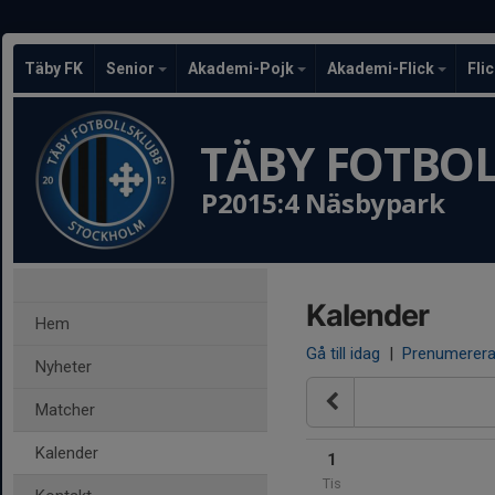
Täby FK
Senior
Akademi-Pojk
Akademi-Flick
Fli
TÄBY FOTBO
P2015:4 Näsbypark
Kalender
Hem
Gå till idag
|
Prenumerer
Nyheter
Matcher
Kalender
1
Tis