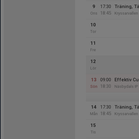
9
17:30
Träning, T
18:45
Ons
Kryssarvallen 
10
Tor
11
Fre
12
Lör
13
09:00
Effektiv C
18:30
Sön
Näsbydals IP
14
17:30
Träning, T
18:45
Mån
Kryssarvallen 
15
Tis