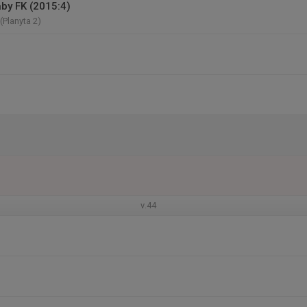
äby FK (2015:4)
(Planyta 2)
v.44