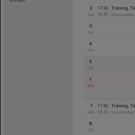
Kontakt
2
17:30
Träning, T
18:45
Ons
Kryssarvallen 
3
Tor
4
Fre
5
Lör
6
Sön
7
17:30
Träning, T
18:45
Mån
Kryssarvallen 
8
Tis