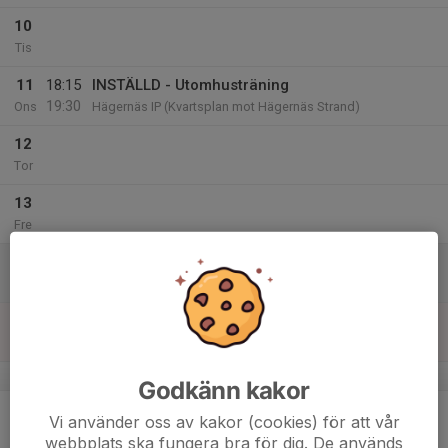
10
Tis
11
18:15
INSTÄLLD - Utomhusträning
19:30
Ons
Hägernäs IP (Kvartsplan mot Hägernäs Strand)
12
Tor
13
Fre
14
Lör
15
Sön
v.8
Godkänn kakor
16
18:00
Fys
Vi använder oss av kakor (cookies) för att vår
19:00
Mån
Byleskolan
webbplats ska fungera bra för dig. De används