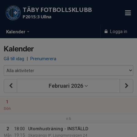
TÄBY FOTBOLLSKLUBB
P2015:3 Ullna
Logga in
Kalender
Kalender
Gå till idag
|
Prenumerera
Februari 2026
1
Sön
v.6
2
18:00
Utomhusträning - INSTÄLLD
19:15
Mån
Skarpängs IP, Ljungmyrsvägen 24