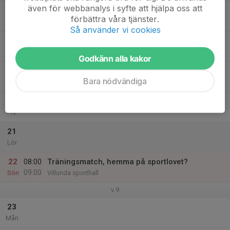
även för webbanalys i syfte att hjälpa oss att
17
förbättra våra tjänster.
Tis
Så använder vi cookies
18
18:15
INSTÄLLD - Utomhusträning
19:30
Ons
Hägernäs IP (Kvartsplan mot Hägernäs Strand)
Godkänn alla kakor
19
Bara nödvändiga
Tor
20
Fre
21
Lör
22
08:00
Träningsmatch, hemma på sportlovet?
09:00
Sön
Villunda sporthall
v.9
23
Mån