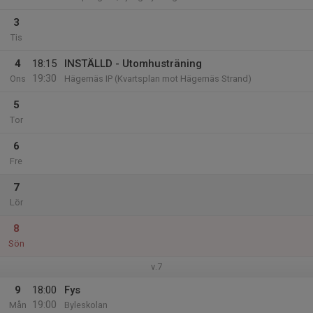
3
Tis
4
18:15
INSTÄLLD - Utomhusträning
19:30
Ons
Hägernäs IP (Kvartsplan mot Hägernäs Strand)
5
Tor
6
Fre
7
Lör
8
Sön
v.7
9
18:00
Fys
19:00
Mån
Byleskolan