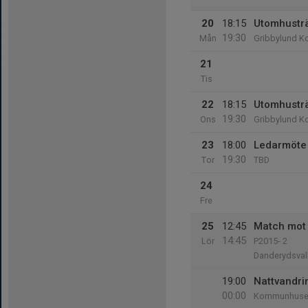
20
18:15
Utomhustr
19:30
Mån
Gribbylund K
21
Tis
22
18:15
Utomhustr
19:30
Ons
Gribbylund K
23
18:00
Ledarmöte
19:30
Tor
TBD
24
Fre
25
12:45
Match mot
14:45
Lör
P2015- 2
Danderydsval
19:00
Nattvandri
00:00
Kommunhuset