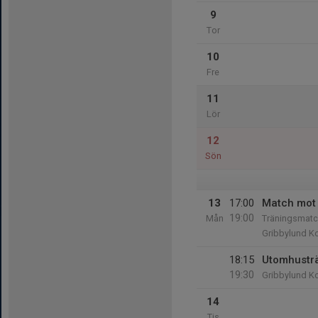
9
Tor
10
Fre
11
Lör
12
Sön
13
17:00
Match mot 
19:00
Mån
Träningsmatc
Gribbylund K
18:15
Utomhustr
19:30
Gribbylund K
14
Tis