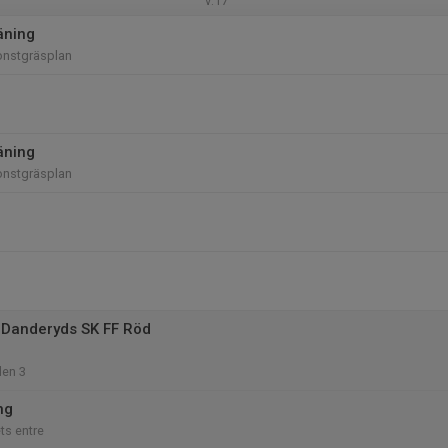
v.17
äning
onstgräsplan
äning
onstgräsplan
 Danderyds SK FF Röd
len 3
ng
s entre