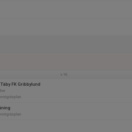
v.16
Täby FK Gribbylund
her
onstgräsplan
äning
onstgräsplan