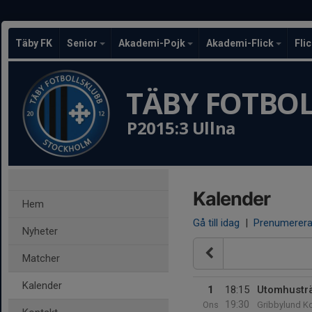
Täby FK
Senior
Akademi-Pojk
Akademi-Flick
Fli
TÄBY FOTBO
P2015:3 Ullna
Kalender
Hem
Gå till idag
|
Prenumerer
Nyheter
Matcher
Kalender
1
18:15
Utomhustr
19:30
Ons
Gribbylund K