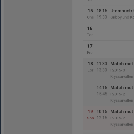
15
18:15
Utomhustr
19:30
Ons
Gribbylund K
16
Tor
17
Fre
18
11:30
Match mot 
13:30
Lör
P2015- 3
Kryssarvallen
14:15
Match mot 
15:45
P2015- 2
Kryssarvallen
19
10:15
Match mot 
12:15
Sön
P2015- 2
Kryssarvallen