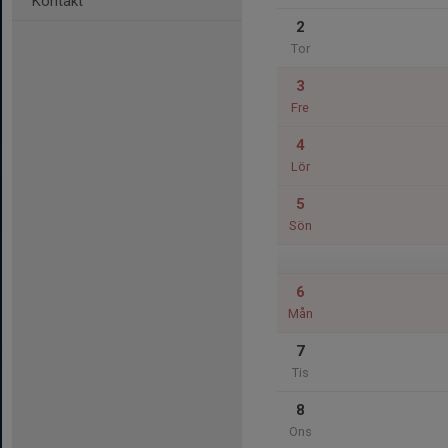
Kontakt
2
Tor
3
Fre
4
Lör
5
Sön
6
Mån
7
Tis
8
Ons