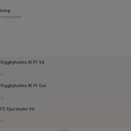
äning
onstgräsplan
Viggbyholms IK FF Vit
 11
Viggbyholms IK FF Gul
 12
FC Djursholm Vit
 11