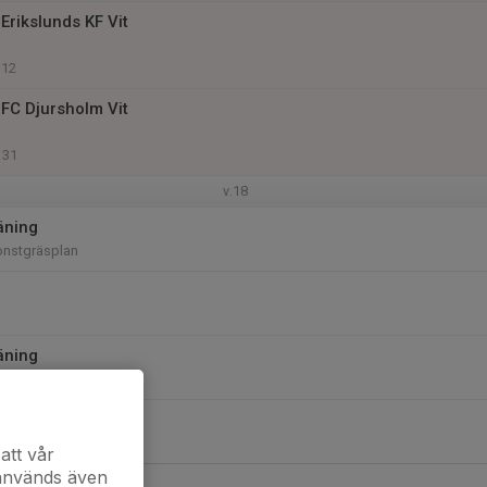
Erikslunds KF Vit
 12
FC Djursholm Vit
 31
v.18
äning
onstgräsplan
äning
onstgräsplan
att vår
 används även