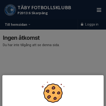
TÄBY FOTBOLLSKLUBB
P2013:6 Skarpäng
Logga in
Till hemsidan
Ingen åtkomst
Du har inte tillgång att se denna sida.