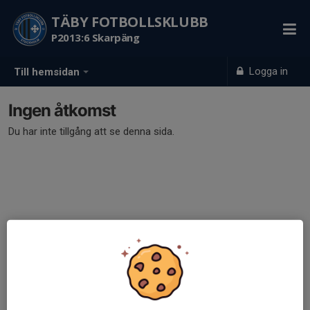
TÄBY FOTBOLLSKLUBB
P2013:6 Skarpäng
Logga in
Till hemsidan
Ingen åtkomst
Du har inte tillgång att se denna sida.