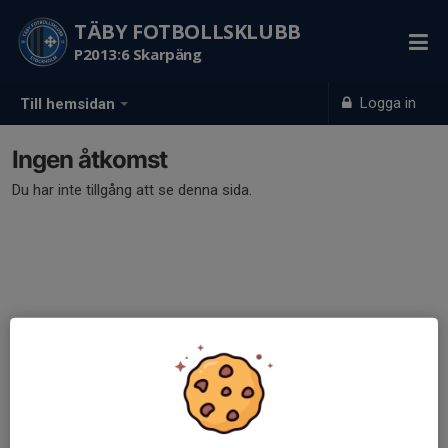
TÄBY FOTBOLLSKLUBB
P2013:6 Skarpäng
Logga in
Till hemsidan
Ingen åtkomst
Du har inte tillgång att se denna sida.