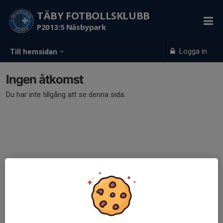
TÄBY FOTBOLLSKLUBB
P2013:5 Näsbypark
Logga in
Till hemsidan
Ingen åtkomst
Du har inte tillgång att se denna sida.