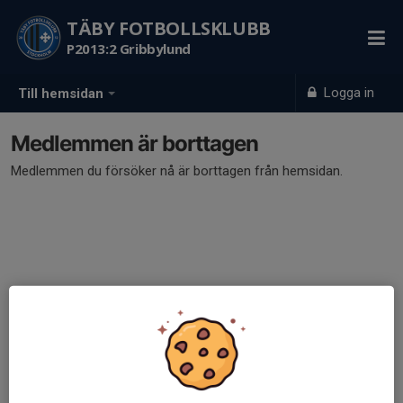
TÄBY FOTBOLLSKLUBB
P2013:2 Gribbylund
Logga in
Till hemsidan
Medlemmen är borttagen
Medlemmen du försöker nå är borttagen från hemsidan.