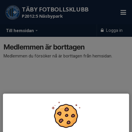
TÄBY FOTBOLLSKLUBB
P2012:5 Näsbypark
Logga in
Till hemsidan
Medlemmen är borttagen
Medlemmen du försöker nå är borttagen från hemsidan.