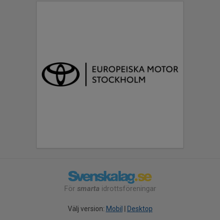
För
smarta
idrottsföreningar
Välj version:
Mobil
|
Desktop