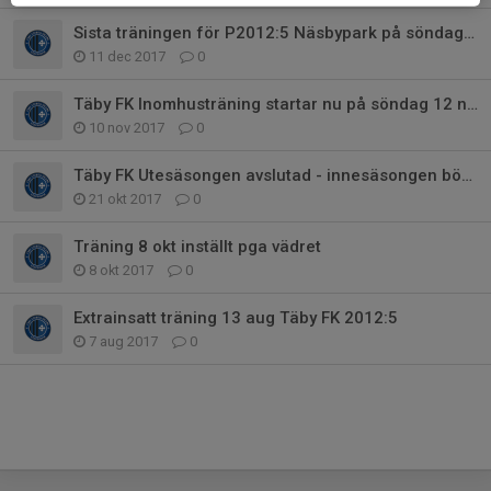
Sista träningen för P2012:5 Näsbypark på söndag 17 dec, sedan juluppehåll till 14 jan
11 dec 2017
0
Täby FK Inomhusträning startar nu på söndag 12 nov kl 15.00-16.00 i Jollen på Norskolan
10 nov 2017
0
Täby FK Utesäsongen avslutad - innesäsongen börjar 12 nov kl 15-16 i hallen Jollen på Norskolan
21 okt 2017
0
Träning 8 okt inställt pga vädret
8 okt 2017
0
Extrainsatt träning 13 aug Täby FK 2012:5
7 aug 2017
0