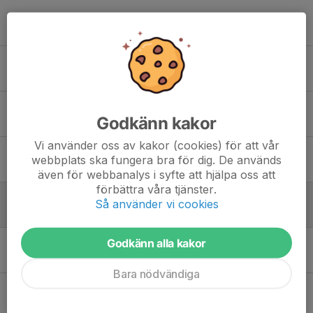
Tidigare nyheter
Sanktan 2026 är igång
9 apr, 08:40
1
Sista utomhusträningen sön 14 okt
Godkänn kakor
11 okt 2018
0
Vi använder oss av kakor (cookies) för att vår
Träningsmatch Söndag 7 okt 16-17 - Ella Bollplan
webbplats ska fungera bra för dig. De används
1 okt 2018
1
även för webbanalys i syfte att hjälpa oss att
förbättra våra tjänster.
Ingen inomhusträning söndag 1 april pga påsk - återkommer med tid och plats för träningarna i april
Så använder vi cookies
28 mar 2018
0
Godkänn alla kakor
Sportlovsuppehåll för P2012:5 den 25 feb och 4 mars
21 feb 2018
0
Bara nödvändiga
Täby FK Näsby Park Pojkar 2012:5 - fotbollen börjar nu på söndag 14 jan
10 jan 2018
0