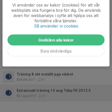
Vi använder oss av kakor (cookies) för att vår
Täby FK Näsby Park Pojkar 2012:5 - fotbollen börjar nu på söndag 14 jan
webbplats ska fungera bra för dig. De används
10 jan 2018
0
även för webbanalys i syfte att hjälpa oss att
förbättra våra tjänster.
Sista träningen för P2012:5 Näsbypark på söndag 17 dec, sedan juluppehåll till 14 jan
Så använder vi cookies
11 dec 2017
0
Godkänn alla kakor
Täby FK Inomhusträning startar nu på söndag 12 nov kl 15.00-16.00 i Jollen på Norskolan
10 nov 2017
0
Bara nödvändiga
Täby FK Utesäsongen avslutad - innesäsongen börjar 12 nov kl 15-16 i hallen Jollen på Norskolan
21 okt 2017
0
Träning 8 okt inställt pga vädret
8 okt 2017
0
Extrainsatt träning 13 aug Täby FK 2012:5
7 aug 2017
0