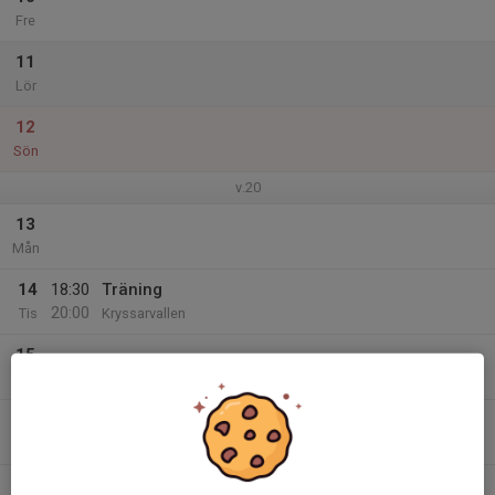
Fre
11
Lör
12
Sön
v.20
13
Mån
14
18:30
Träning
20:00
Tis
Kryssarvallen
15
Ons
16
18:30
Träning
20:00
Tor
Kryssarvallen
17