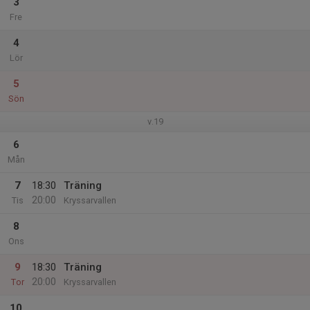
3
Fre
4
Lör
5
Sön
v.19
6
Mån
7
18:30
Träning
20:00
Tis
Kryssarvallen
8
Ons
9
18:30
Träning
20:00
Tor
Kryssarvallen
10