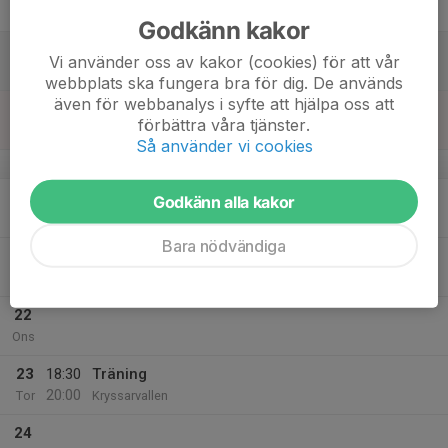
Fre
Godkänn kakor
18
Vi använder oss av kakor (cookies) för att vår
Lör
webbplats ska fungera bra för dig. De används
även för webbanalys i syfte att hjälpa oss att
19
förbättra våra tjänster.
Sön
Så använder vi cookies
v.21
20
Godkänn alla kakor
Mån
Bara nödvändiga
21
18:30
Träning
20:00
Tis
Kryssarvallen
22
Ons
23
18:30
Träning
20:00
Tor
Kryssarvallen
24