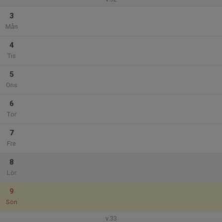
3
Mån
4
Tis
5
Ons
6
Tor
7
Fre
8
Lör
9
Sön
v.33