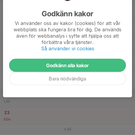
17
Godkänn kakor
Mån
Vi använder oss av kakor (cookies) för att vår
18
webbplats ska fungera bra för dig. De används
Tis
även för webbanalys i syfte att hjälpa oss att
19
förbättra våra tjänster.
Så använder vi cookies
Ons
20
Godkänn alla kakor
Tor
21
Bara nödvändiga
Fre
22
Lör
23
Sön
v.35