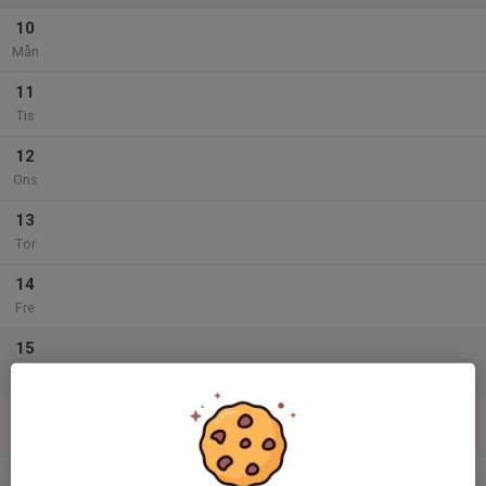
10
Mån
11
Tis
12
Ons
13
Tor
14
Fre
15
Lör
16
Sön
v.34