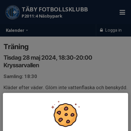
TÄBY FOTBOLLSKLUBB
P2011:4 Näsbypark
Logga in
Kalender
Träning
Tisdag 28 maj 2024, 18:30-20:00
Kryssarvallen
Samling: 18:30
Kläder efter väder. Glöm inte vattenflaska och benskydd.
18.30 Samling
18.35 Uppvärmning där plats finns
18.45 Plantid