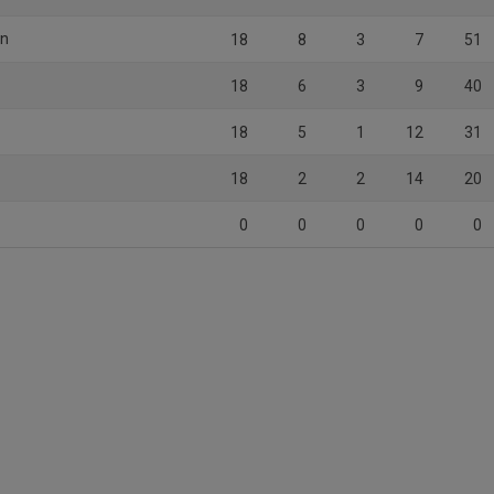
ön
18
8
3
7
51
18
6
3
9
40
18
5
1
12
31
18
2
2
14
20
0
0
0
0
0