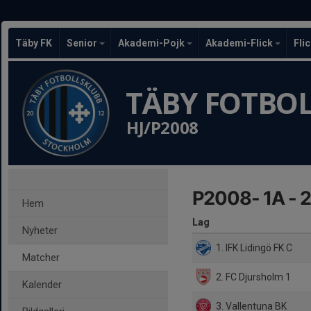
Täby FK
Senior
Akademi-Pojk
Akademi-Flick
Fli
TÄBY FOTBO
HJ/P2008
P2008- 1A - 
Hem
Lag
Nyheter
1. IFK Lidingö FK C
Matcher
2. FC Djursholm 1
Kalender
3. Vallentuna BK