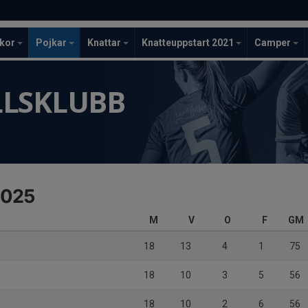
ckor
Pojkar
Knattar
Knatteuppstart 2021
Camper
LLSKLUBB
2025
M
V
O
F
GM
18
13
4
1
75
18
10
3
5
56
18
10
2
6
56