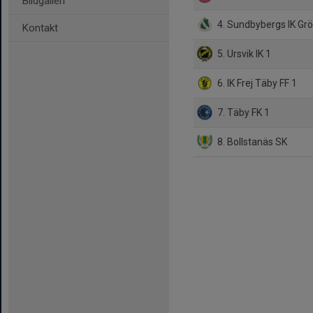
Bildgalleri
4. Sundbybergs IK Gr
Kontakt
5. Ursvik IK 1
6. IK Frej Täby FF 1
7. Täby FK 1
8. Bollstanäs SK