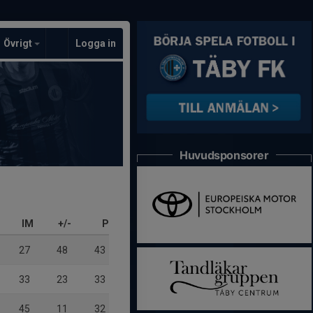
Övrigt
Logga in
Huvudsponsorer
IM
+/-
P
27
48
43
33
23
33
45
11
32