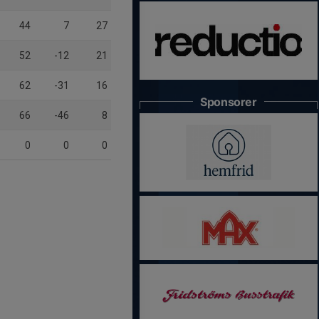
44
7
27
52
-12
21
62
-31
16
Sponsorer
66
-46
8
0
0
0