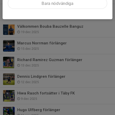
Bara nödvändiga
Philip Noori Perrone flyttas upp
21 dec 2025
Välkommen Bouba Bauzelle Banguz
19 dec 2025
Marcus Norrman förlänger
15 dec 2025
Richard Ramirez Guzman förlänger
13 dec 2025
Dennis Lindgren förlänger
12 dec 2025
Hiwa Rasch fortsätter i Täby FK
9 dec 2025
Hugo Ulfberg förlänger