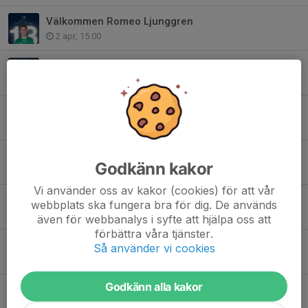
Välkommen Romeo Ljunggren
2 apr, 15:00
Premiärvecka - Vi tog tempen på Lucas “Kuba” Karlsson
27 mar, 15:02
Välkommen Anthony Wambani!
19 mar, 15:00
Välkommen Isac Spendal!
Godkänn kakor
17 mar, 15:00
Vi använder oss av kakor (cookies) för att vår
Välkommen Hem Conrad!
webbplats ska fungera bra för dig. De används
5 mar, 15:00
även för webbanalys i syfte att hjälpa oss att
förbättra våra tjänster.
Välkommen Ewan Gordon
Så använder vi cookies
25 feb, 15:00
Godkänn alla kakor
Välkommen Felix Jaldeborg
30 jan, 17:00