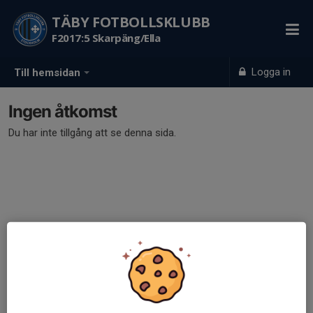
TÄBY FOTBOLLSKLUBB
F2017:5 Skarpäng/Ella
Logga in
Till hemsidan
Ingen åtkomst
Du har inte tillgång att se denna sida.