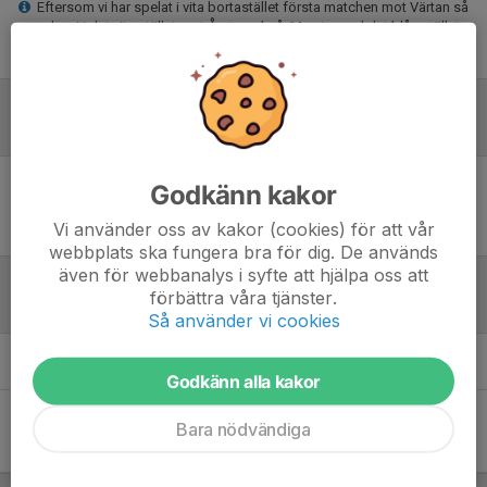
Eftersom vi har spelat i vita bortastället första matchen mot Värtan så
spelar vi i det vita stället mot Årsta också. Men ta med det blåa stället
också!
Referat
Godkänn kakor
Inget referat skrivet
Vi använder oss av kakor (cookies) för att vår
webbplats ska fungera bra för dig. De används
även för webbanalys i syfte att hjälpa oss att
förbättra våra tjänster.
Tabell
Så använder vi cookies
Öppna tabell här (nytt fönster)
Godkänn alla kakor
Bara nödvändiga