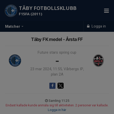
TÄBY FOTBOLLSKLUBB
F15FA (2011)
Logga in
Matcher
Täby FK medel - Årsta FF
Future stars spring cup
-
23 mar 2024, 11:55, Vårbergs IP,
plan 2A
Samling 11:25
Endast kallade kunde anmäla sig till aktiviteten. 2 personer var kallade.
Logga in här