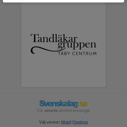
För
smarta
idrottsföreningar
Välj version:
Mobil
|
Desktop