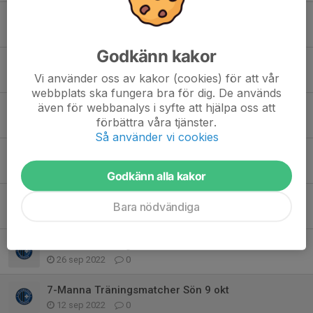
INSTÄLLD MATCH IDAG MOT EKF!!
19 nov 2022
0
Godkänn kakor
Träningsmatch 19 Nov och träningstider!
Vi använder oss av kakor (cookies) för att vår
1 nov 2022
1
webbplats ska fungera bra för dig. De används
även för webbanalys i syfte att hjälpa oss att
Sista träningen innan Höstlovet!
förbättra våra tjänster.
24 okt 2022
0
Så använder vi cookies
Kryssarvallen Cup 22 Oktober
17 okt 2022
0
Godkänn alla kakor
INFO 7 Manna Träningsmatcher Lör 15 okt,
Bara nödvändiga
10 okt 2022
0
7 Manna Träningsmatcher Lör 15 okt,
26 sep 2022
0
7-Manna Träningsmatcher Sön 9 okt
12 sep 2022
0