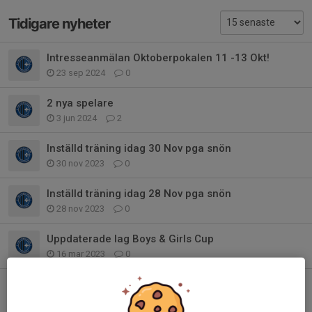
Tidigare nyheter
Intresseanmälan Oktoberpokalen 11 -13 Okt!
23 sep 2024
0
2 nya spelare
3 jun 2024
2
Inställd träning idag 30 Nov pga snön
30 nov 2023
0
Inställd träning idag 28 Nov pga snön
28 nov 2023
0
Uppdaterade lag Boys & Girls Cup
16 mar 2023
0
Inställd träning o ny träningstid
23 nov 2022
0