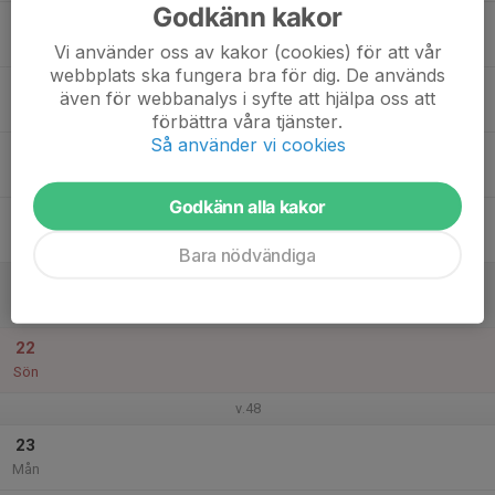
Godkänn kakor
17
Tis
Vi använder oss av kakor (cookies) för att vår
webbplats ska fungera bra för dig. De används
18
även för webbanalys i syfte att hjälpa oss att
Ons
förbättra våra tjänster.
Så använder vi cookies
19
Tor
Godkänn alla kakor
20
Fre
Bara nödvändiga
21
Lör
22
Sön
v.48
23
Mån