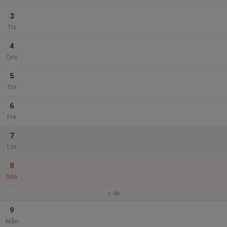
3
Tis
4
Ons
5
Tor
6
Fre
7
Lör
8
Sön
v.46
9
Mån