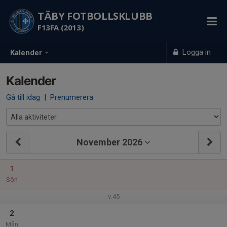
TÄBY FOTBOLLSKLUBB
F13FA (2013)
Logga in
Kalender
Kalender
Gå till idag
|
Prenumerera
November 2026
1
Sön
v.45
2
Mån