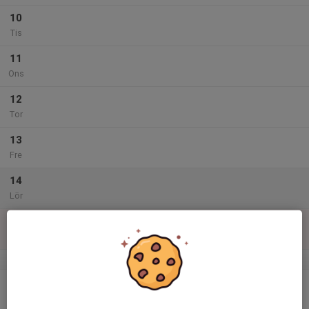
10
Tis
11
Ons
12
Tor
13
Fre
14
Lör
15
Sön
v.47
16
Mån