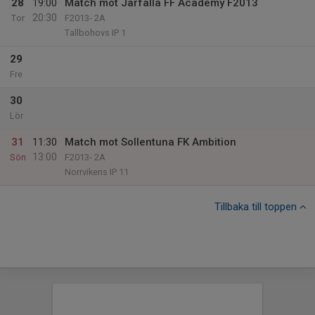
28
19:00
Match mot Järfälla FF Academy F2013
20:30
Tor
F2013- 2A
Tallbohovs IP 1
29
Fre
30
Lör
31
11:30
Match mot Sollentuna FK Ambition
13:00
Sön
F2013- 2A
Norrvikens IP 11
Tillbaka till toppen