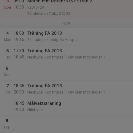
3
09:00
Match mot Rotebro IS FF Röd 2
10:30
Sön
F2013- 2A
Tibblevallen (Täby SC) 22
v.19
4
18:00
Träning FA 2013
19:15
Mån
Skarpängs konstgräs Halvplan
5
17:30
Träning FA 2013
18:45
Tis
Näsbydal Konstrgräs ( Halv plan mot Skolan )
6
Ons
7
18:45
Träning FA 2013
20:00
Tor
Näsbydal Konstrgräs ( Halv plan mot Skolan )
18:45
Målvaktsträning
19:30
Näsbydal
8
Fre