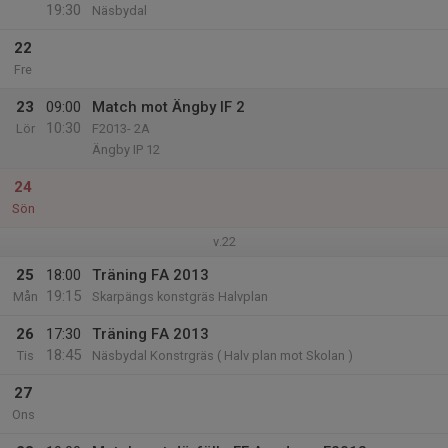
19:30
Näsbydal
22
Fre
23
09:00
Match mot Ängby IF 2
10:30
Lör
F2013- 2A
Ängby IP 12
24
Sön
v.22
25
18:00
Träning FA 2013
19:15
Mån
Skarpängs konstgräs Halvplan
26
17:30
Träning FA 2013
18:45
Tis
Näsbydal Konstrgräs ( Halv plan mot Skolan )
27
Ons