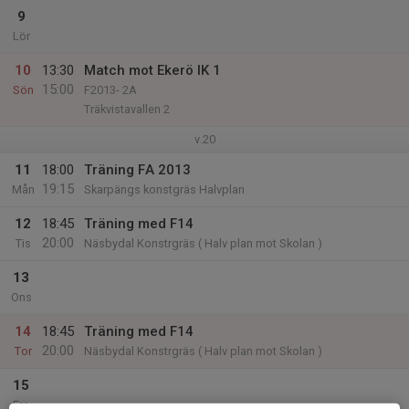
9
Lör
10
13:30
Match mot Ekerö IK 1
15:00
Sön
F2013- 2A
Träkvistavallen 2
v.20
11
18:00
Träning FA 2013
19:15
Mån
Skarpängs konstgräs Halvplan
12
18:45
Träning med F14
20:00
Tis
Näsbydal Konstrgräs ( Halv plan mot Skolan )
13
Ons
14
18:45
Träning med F14
20:00
Tor
Näsbydal Konstrgräs ( Halv plan mot Skolan )
15
Fre