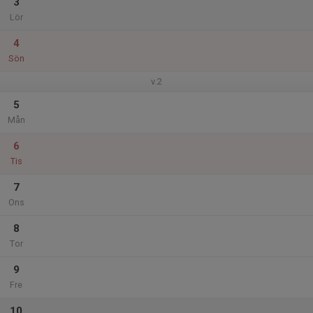
3
Lör
4
Sön
v.2
5
Mån
6
Tis
7
Ons
8
Tor
9
Fre
10