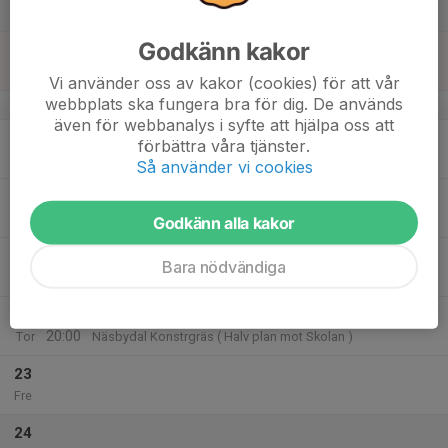
Lör
Godkänn kakor
18
Sön
Vi använder oss av kakor (cookies) för att vår
webbplats ska fungera bra för dig. De används
v.4
även för webbanalys i syfte att hjälpa oss att
19
18:00
Träning F13
förbättra våra tjänster.
19:15
Mån
Skarpängs konstgräs Halvplan
Så använder vi cookies
20
17:30
Träning FA 2013
18:45
Tis
Näsbydal Konstrgräs ( Halv plan mot Skolan )
Godkänn alla kakor
21
Bara nödvändiga
Ons
22
18:45
Träning F13
20:00
Tor
Näsbydal Konstrgräs ( Halv plan mot Skolan )
23
Fre
24