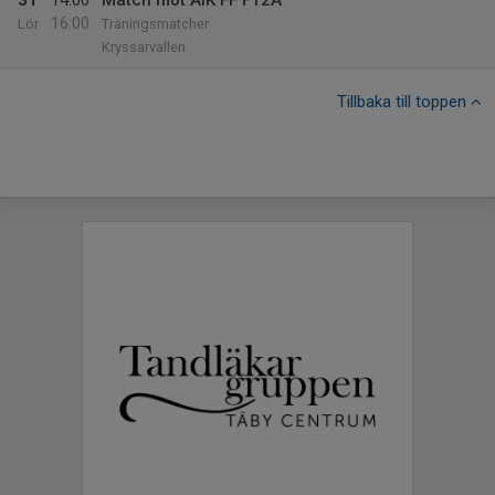
31
14:00
Match mot AIK FF F12A
16:00
Lör
Träningsmatcher
Kryssarvallen
Tillbaka till toppen