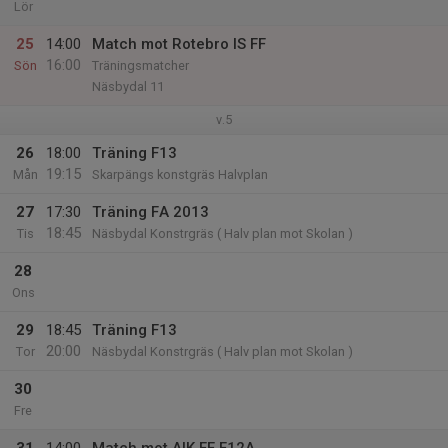
Lör
25
14:00
Match mot Rotebro IS FF
16:00
Sön
Träningsmatcher
Näsbydal 11
v.5
26
18:00
Träning F13
19:15
Mån
Skarpängs konstgräs Halvplan
27
17:30
Träning FA 2013
18:45
Tis
Näsbydal Konstrgräs ( Halv plan mot Skolan )
28
Ons
29
18:45
Träning F13
20:00
Tor
Näsbydal Konstrgräs ( Halv plan mot Skolan )
30
Fre