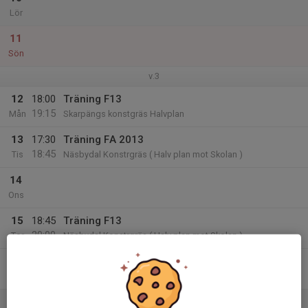
Lör
11
Sön
v.3
12
18:00
Träning F13
19:15
Mån
Skarpängs konstgräs Halvplan
13
17:30
Träning FA 2013
18:45
Tis
Näsbydal Konstrgräs ( Halv plan mot Skolan )
14
Ons
15
18:45
Träning F13
20:00
Tor
Näsbydal Konstrgräs ( Halv plan mot Skolan )
16
Fre
17