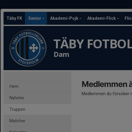
Täby FK
Senior
Akademi-Pojk
Akademi-Flick
Fli
TÄBY FOTBO
Dam
Medlemmen är
Hem
Medlemmen du försöker nå
Nyheter
Truppen
Matcher