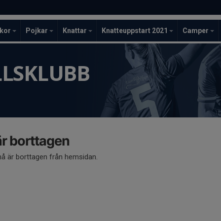
ckor
Pojkar
Knattar
Knatteuppstart 2021
Camper
LLSKLUBB
 borttagen
 är borttagen från hemsidan.