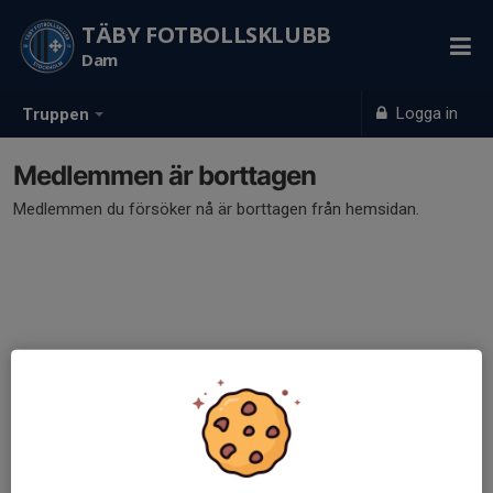
TÄBY FOTBOLLSKLUBB
Dam
Logga in
Truppen
Medlemmen är borttagen
Medlemmen du försöker nå är borttagen från hemsidan.