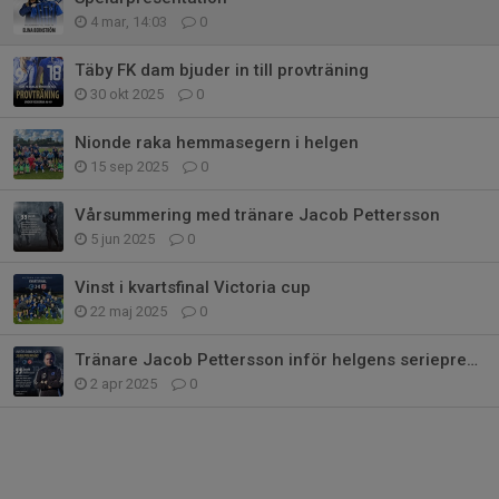
4 mar, 14:03
0
Täby FK dam bjuder in till provträning
30 okt 2025
0
Nionde raka hemmasegern i helgen
15 sep 2025
0
Vårsummering med tränare Jacob Pettersson
5 jun 2025
0
Vinst i kvartsfinal Victoria cup
22 maj 2025
0
Tränare Jacob Pettersson inför helgens seriepremiär
2 apr 2025
0