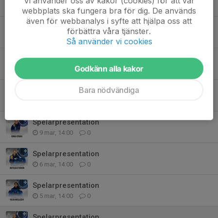
Vi använder oss av kakor (cookies) för att vår
13 mar, 14:00
0
webbplats ska fungera bra för dig. De används
även för webbanalys i syfte att hjälpa oss att
Spelarpresentation
förbättra våra tjänster.
12 mar, 14:00
0
Så använder vi cookies
Spelarpresentation
Godkänn alla kakor
11 mar, 14:00
0
Bara nödvändiga
Spelarpresentation
10 mar, 14:00
0
Spelarpresentation
9 mar, 14:00
0
Spelarpresentation
6 mar, 14:00
0
Spelarpresentation
5 mar, 14:00
0
Spelarpresentation