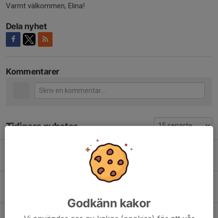
Varmt välkommen, Elina!
Dela nyhet
Kommentarer
Tidigare nyheter
Sportchef Adam Lundgren inför damernas seriepremiär
2 apr, 15:05
0
Spelarpresentation
16 mar, 14:00
0
Godkänn kakor
Spelarpresentation