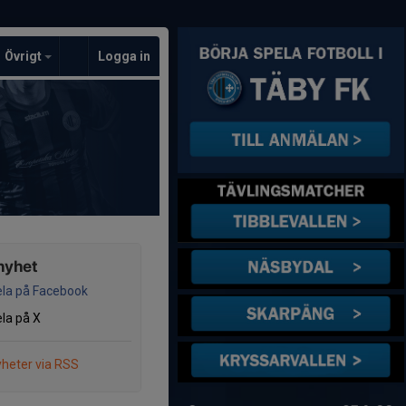
Övrigt
Logga in
nyhet
la på Facebook
la på X
heter via RSS