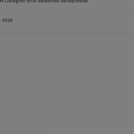
m Lundgren inför damernas seriepremiär
r 2026