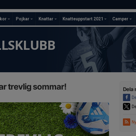
ckor
Pojkar
Knattar
Knatteuppstart 2021
Camper
LLSKLUBB
r trevlig sommar!
Dela 
De
De
Ny