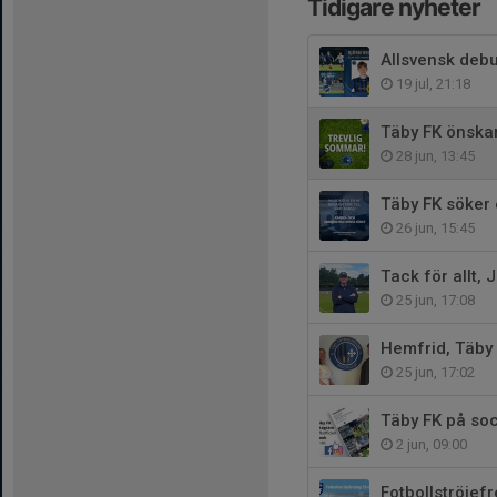
Tidigare nyheter
Allsvensk deb
19 jul, 21:18
Täby FK önskar
28 jun, 13:45
Täby FK söker 
26 jun, 15:45
Tack för allt, 
25 jun, 17:08
Hemfrid, Täby
25 jun, 17:02
Täby FK på soc
2 jun, 09:00
Fotbollströjef