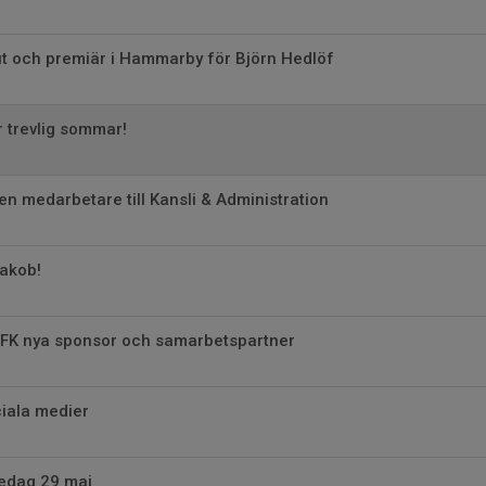
ut och premiär i Hammarby för Björn Hedlöf
 trevlig sommar!
en medarbetare till Kansli & Administration
Jakob!
 FK nya sponsor och samarbetspartner
iala medier
redag 29 maj