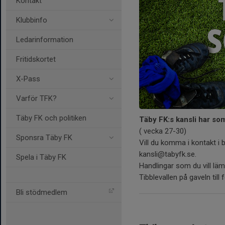
Kontakt
Klubbinfo
Ledarinformation
Fritidskortet
X-Pass
Varför TFK?
Täby FK och politiken
Täby FK:s kansli har so
( vecka 27-30)
Sponsra Täby FK
Vill du komma i kontakt i b
kansli@tabyfk.se.
Spela i Täby FK
Handlingar som du vill lämn
Tibblevallen på gaveln till
Bli stödmedlem