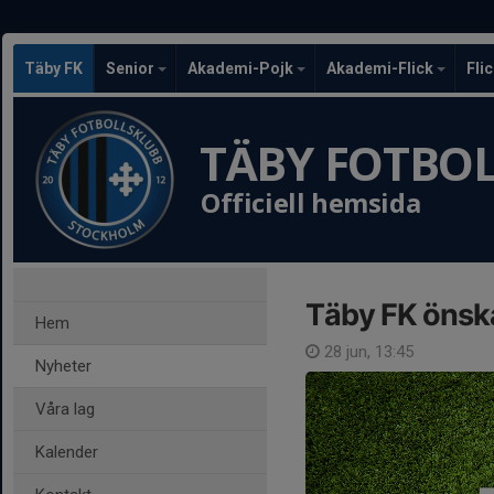
Täby FK
Senior
Akademi-Pojk
Akademi-Flick
Fli
TÄBY FOTBO
Officiell hemsida
Täby FK önska
Hem
28 jun, 13:45
Nyheter
Våra lag
Kalender