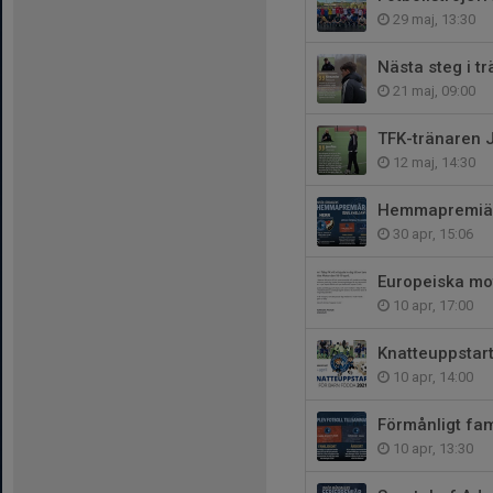
29 maj, 13:30
Nästa steg i t
21 maj, 09:00
TFK-tränaren J
12 maj, 14:30
Hemmapremiär 
30 apr, 15:06
Europeiska mo
10 apr, 17:00
Knatteuppstar
10 apr, 14:00
Förmånligt fam
10 apr, 13:30