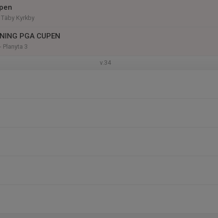
upen
, Täby Kyrkby
ÄNING PGA CUPEN
- Planyta 3
v.34