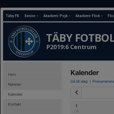
Täby FK
Senior
Akademi-Pojk
Akademi-Flick
Fli
TÄBY FOTBO
P2019:6 Centrum
Kalender
Hem
Gå till idag
|
Prenumerer
Nyheter
Kalender
Kontakt
1
Lör