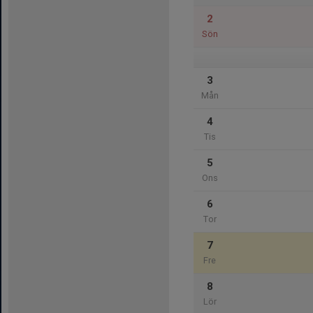
2
Sön
3
Mån
4
Tis
5
Ons
6
Tor
7
Fre
8
Lör