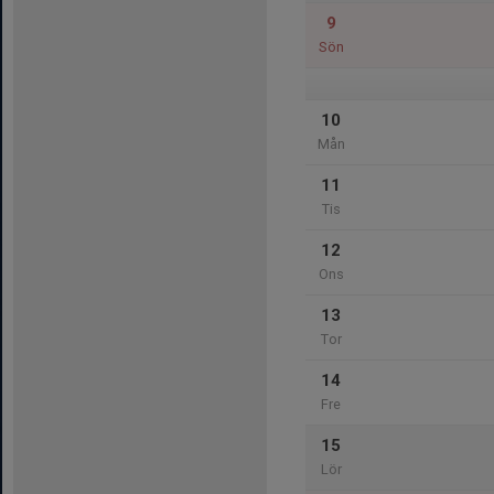
9
Sön
10
Mån
11
Tis
12
Ons
13
Tor
14
Fre
15
Lör