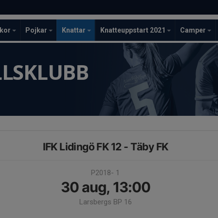
ckor
Pojkar
Knattar
Knatteuppstart 2021
Camper
LLSKLUBB
IFK Lidingö FK 12 - Täby FK
P2018- 1
30 aug, 13:00
Larsbergs BP 16