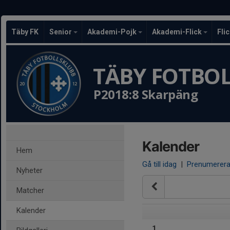
Täby FK
Senior
Akademi-Pojk
Akademi-Flick
Fli
TÄBY FOTBO
P2018:8 Skarpäng
Kalender
Hem
Gå till idag
|
Prenumerer
Nyheter
Matcher
Kalender
1