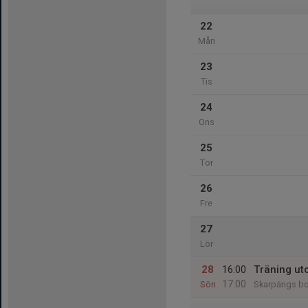
22
Mån
23
Tis
24
Ons
25
Tor
26
Fre
27
Lör
28
16:00
Träning u
17:00
Sön
Skarpängs bo