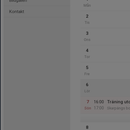
Bildgalleri
Mån
Kontakt
2
Tis
3
Ons
4
Tor
5
Fre
6
Lör
7
16:00
Träning u
17:00
Sön
Skarpängs bo
8