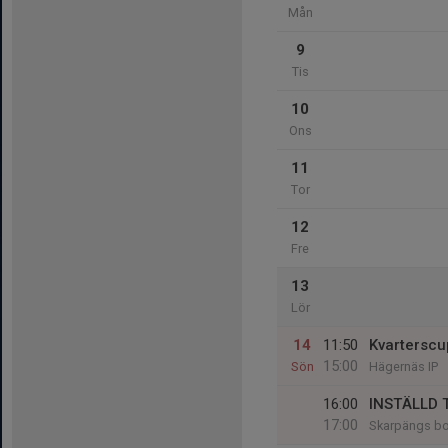
Mån
9
Tis
10
Ons
11
Tor
12
Fre
13
Lör
14
11:50
Kvartersc
15:00
Sön
Hägernäs IP
16:00
INSTÄLLD 
17:00
Skarpängs bo