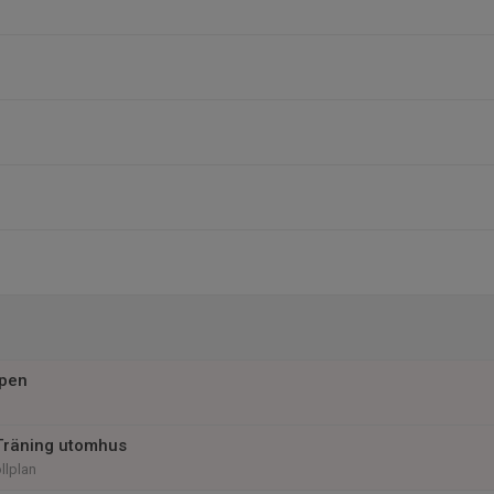
upen
Träning utomhus
llplan