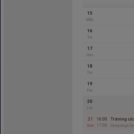
15
Mån
16
Tis
17
Ons
18
Tor
19
Fre
20
Lör
21
16:00
Träning u
17:00
Sön
Skarpängs bo