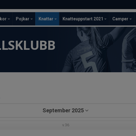
ckor
Pojkar
Knattar
Knatteuppstart 2021
Camper
LLSKLUBB
a
September 2025
v.36