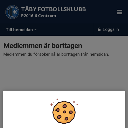
TÄBY FOTBOLLSKLUBB
P2016:6 Centrum
Logga in
Till hemsidan
Medlemmen är borttagen
Medlemmen du försöker nå är borttagen från hemsidan.