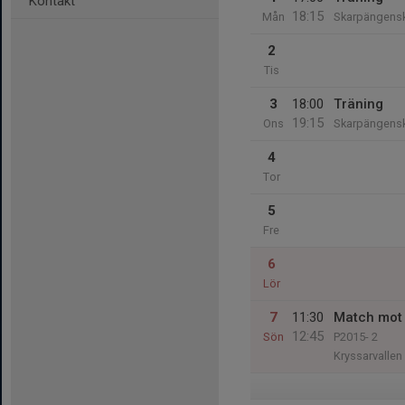
Kontakt
18:15
Mån
Skarpängens
2
Tis
3
18:00
Träning
19:15
Ons
Skarpängens
4
Tor
5
Fre
6
Lör
7
11:30
Match mot
12:45
Sön
P2015- 2
Kryssarvallen