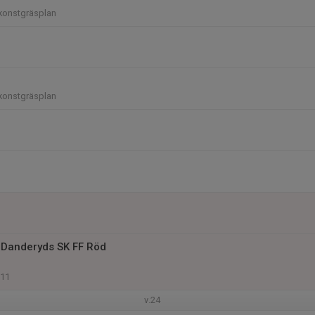
konstgräsplan
konstgräsplan
 Danderyds SK FF Röd
 11
v.24