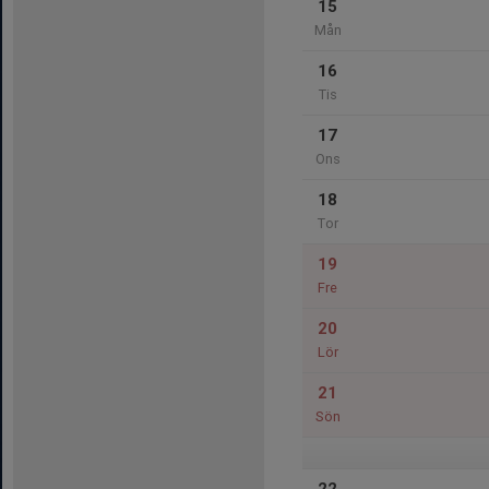
15
Mån
16
Tis
17
Ons
18
Tor
19
Fre
20
Lör
21
Sön