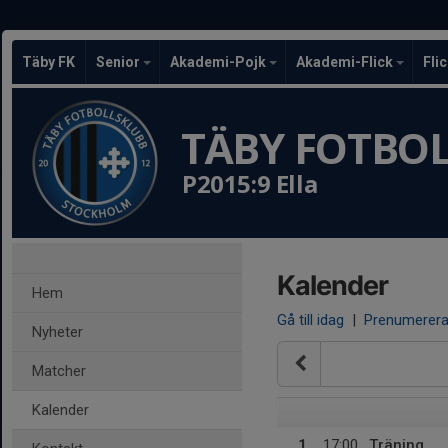
Täby FK
Senior
Akademi-Pojk
Akademi-Flick
Fli
TÄBY FOTBO
P2015:9 Ella
Kalender
Hem
Gå till idag
|
Prenumerer
Nyheter
Matcher
Kalender
1
17:00
Träning