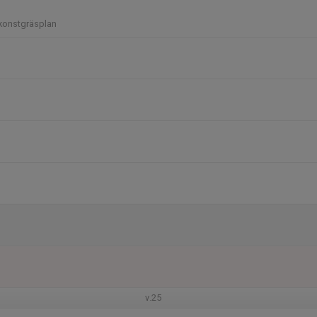
konstgräsplan
v.25