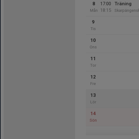
8
17:00
Träning
18:15
Mån
Skarpängens
9
Tis
10
Ons
11
Tor
12
Fre
13
Lör
14
Sön