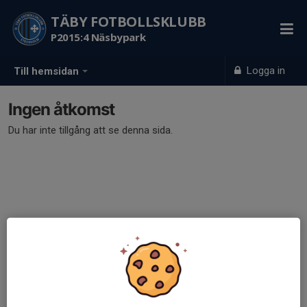
TÄBY FOTBOLLSKLUBB
P2015:4 Näsbypark
Logga in
Till hemsidan
Ingen åtkomst
Du har inte tillgång att se denna sida.