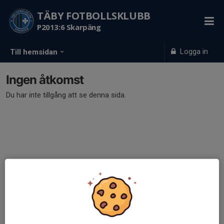
TÄBY FOTBOLLSKLUBB
P2013:6 Skarpäng
Logga in
Till hemsidan
Ingen åtkomst
Du har inte tillgång att se denna sida.