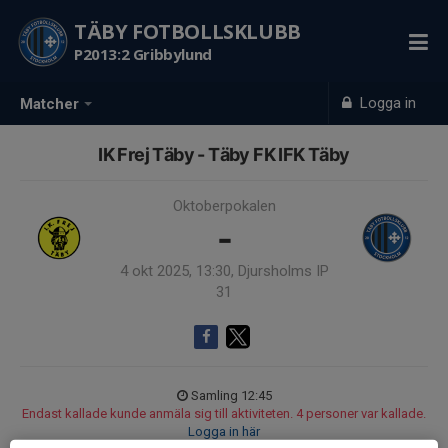
TÄBY FOTBOLLSKLUBB
P2013:2 Gribbylund
Logga in
Matcher
IK Frej Täby - Täby FK IFK Täby
Oktoberpokalen
-
4 okt 2025, 13:30, Djursholms IP
31
Samling 12:45
Endast kallade kunde anmäla sig till aktiviteten. 4 personer var kallade.
Logga in här