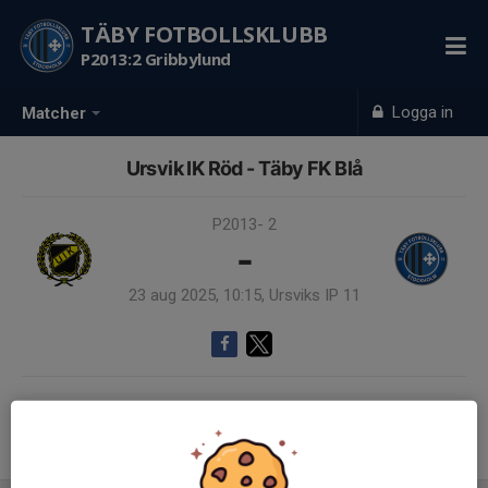
TÄBY FOTBOLLSKLUBB
P2013:2 Gribbylund
Logga in
Matcher
Ursvik IK Röd - Täby FK Blå
P2013- 2
-
23 aug 2025, 10:15, Ursviks IP 11
Samling 09:45
Endast kallade kunde anmäla sig till aktiviteten. 8 personer var kallade.
Logga in här