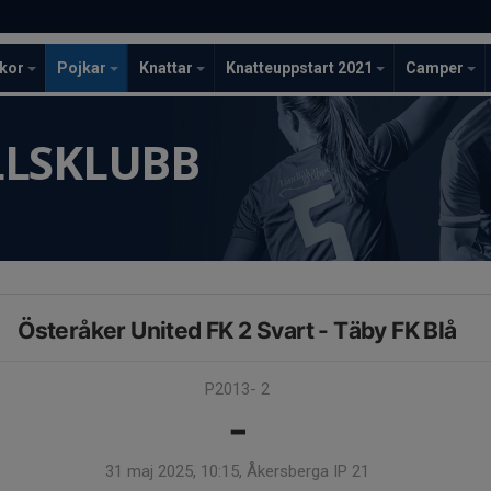
ckor
Pojkar
Knattar
Knatteuppstart 2021
Camper
LLSKLUBB
Österåker United FK 2 Svart - Täby FK Blå
P2013- 2
-
31 maj 2025, 10:15, Åkersberga IP 21