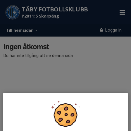
TÄBY FOTBOLLSKLUBB
P2011:5 Skarpäng
Logga in
Till hemsidan
Ingen åtkomst
Du har inte tillgång att se denna sida.