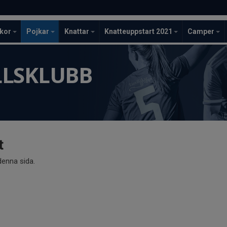
ckor
Pojkar
Knattar
Knatteuppstart 2021
Camper
LLSKLUBB
t
 denna sida.