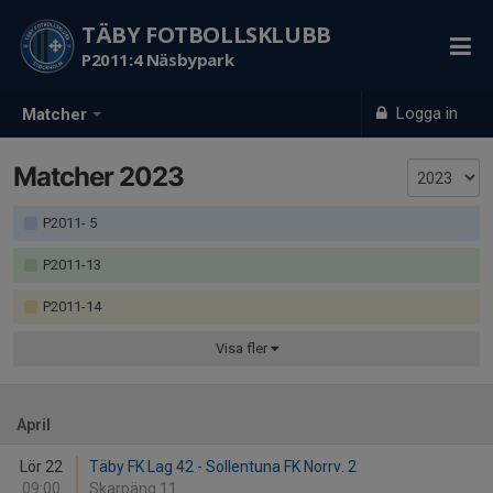
TÄBY FOTBOLLSKLUBB
P2011:4 Näsbypark
Logga in
Matcher
Matcher 2023
P2011- 5
P2011-13
P2011-14
Visa
fler
April
Lör 22
Täby FK Lag 42 - Sollentuna FK Norrv. 2
09:00
Skarpäng 11