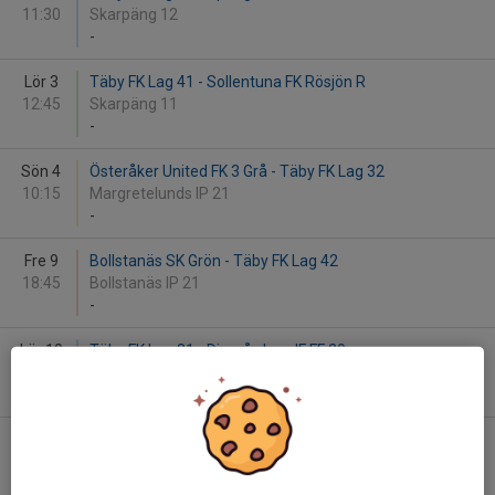
11:30
Skarpäng 12
-
Lör 3
Täby FK Lag 41 - Sollentuna FK Rösjön R
12:45
Skarpäng 11
-
Sön 4
Österåker United FK 3 Grå - Täby FK Lag 32
10:15
Margretelunds IP 21
-
Fre 9
Bollstanäs SK Grön - Täby FK Lag 42
18:45
Bollstanäs IP 21
-
Lör 10
Täby FK Lag 31 - Djurgårdens IF FF 20
10:15
Skarpäng 12
-
Lör 10
Täby FK Lag 32 - Sollentuna FK Norrv. 1
11:30
Skarpäng 12
-