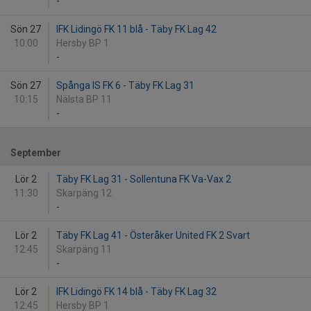
-
Sön 27
IFK Lidingö FK 11 blå - Täby FK Lag 42
10:00
Hersby BP 1
-
Sön 27
Spånga IS FK 6 - Täby FK Lag 31
10:15
Nälsta BP 11
-
September
Lör 2
Täby FK Lag 31 - Sollentuna FK Va-Vax 2
11:30
Skarpäng 12
-
Lör 2
Täby FK Lag 41 - Österåker United FK 2 Svart
12:45
Skarpäng 11
-
Lör 2
IFK Lidingö FK 14 blå - Täby FK Lag 32
12:45
Hersby BP 1