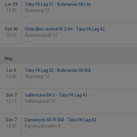
Lör 29
Täby FK Lag 31 - Bollstanäs SK Lila
12:45
Skarpäng 12
-
Sön 30
Österåker United FK 2 Vit - Täby FK Lag 42
10:15
Åkersberga IP 21
-
Maj
Lör 6
Täby FK Lag 32 - Bollstanäs SK Blå
12:45
Skarpäng 12
-
Sön 7
Vallentuna BK 3 - Täby FK Lag 41
12:15
Vallentuna IP 31
-
Sön 7
Danderyds SK FF Blå - Täby FK Lag 42
15:30
Danderydsvallen 3
-