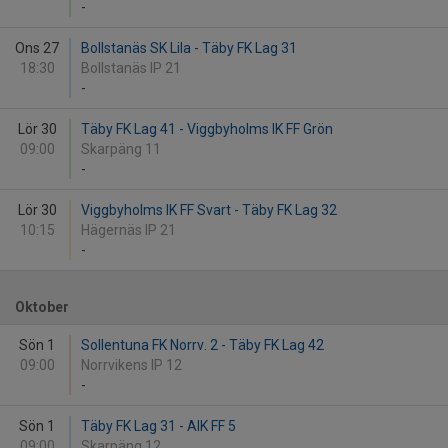
-
Ons 27
Bollstanäs SK Lila - Täby FK Lag 31
18:30
Bollstanäs IP 21
-
Lör 30
Täby FK Lag 41 - Viggbyholms IK FF Grön
09:00
Skarpäng 11
-
Lör 30
Viggbyholms IK FF Svart - Täby FK Lag 32
10:15
Hägernäs IP 21
-
Oktober
Sön 1
Sollentuna FK Norrv. 2 - Täby FK Lag 42
09:00
Norrvikens IP 12
-
Sön 1
Täby FK Lag 31 - AIK FF 5
09:00
Skarpäng 12