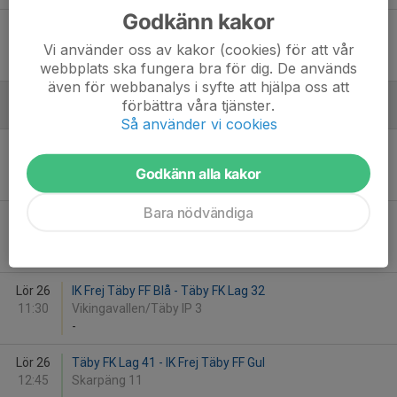
Godkänn kakor
Sön 11
Erikslunds KF 2 - Täby FK Lag 41
11:30
Erikslunds BP 11
Vi använder oss av kakor (cookies) för att vår
-
webbplats ska fungera bra för dig. De används
även för webbanalys i syfte att hjälpa oss att
förbättra våra tjänster.
Augusti
Så använder vi cookies
Lör 19
Djurgårdens IF FF 20 - Täby FK Lag 31
11:30
Östermalms IP 2
Godkänn alla kakor
-
Bara nödvändiga
Sön 20
Täby FK Lag 42 - Bollstanäs SK Grön
10:15
Skarpäng 11
-
Lör 26
IK Frej Täby FF Blå - Täby FK Lag 32
11:30
Vikingavallen/Täby IP 3
-
Lör 26
Täby FK Lag 41 - IK Frej Täby FF Gul
12:45
Skarpäng 11