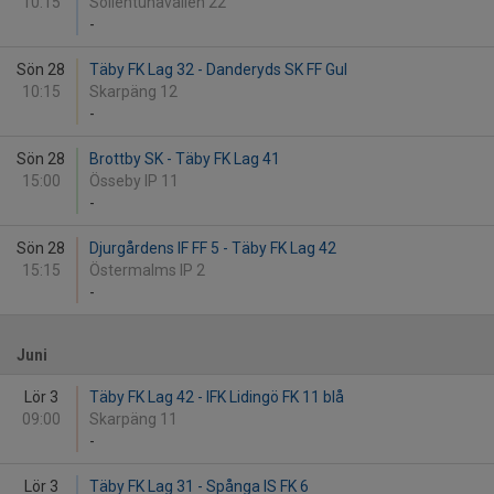
10:15
Sollentunavallen 22
-
Sön 28
Täby FK Lag 32 - Danderyds SK FF Gul
10:15
Skarpäng 12
-
Sön 28
Brottby SK - Täby FK Lag 41
15:00
Össeby IP 11
-
Sön 28
Djurgårdens IF FF 5 - Täby FK Lag 42
15:15
Östermalms IP 2
-
Juni
Lör 3
Täby FK Lag 42 - IFK Lidingö FK 11 blå
09:00
Skarpäng 11
-
Lör 3
Täby FK Lag 31 - Spånga IS FK 6