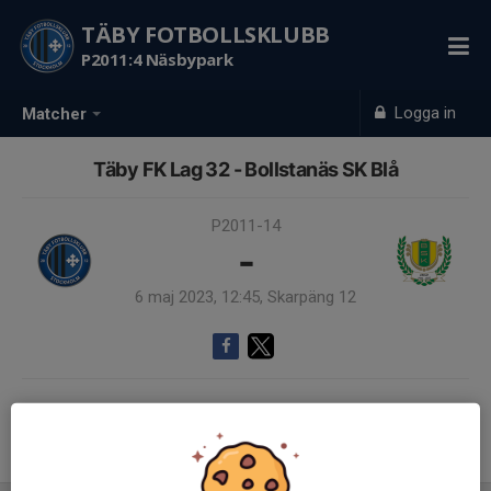
TÄBY FOTBOLLSKLUBB
P2011:4 Näsbypark
Logga in
Matcher
Täby FK Lag 32 - Bollstanäs SK Blå
P2011-14
-
6 maj 2023, 12:45, Skarpäng 12
Samling 12:00
Endast kallade kunde anmäla sig till aktiviteten. 8 personer var kallade.
Logga in här