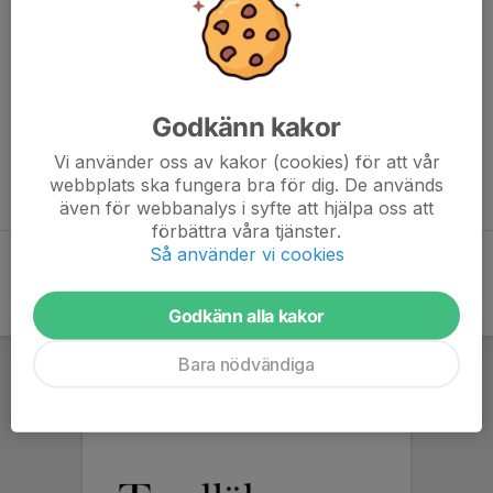
tillfället behöver ekonomiskt stöd med. Bra sätt att sponsra
laget på kan vara kostnader för cuper, sociala aktiviteter och
material till laget.
Pelle Antoni - 0704 30 57 51
Godkänn kakor
Björn Hertzman - 0767 24 73 21
Vi använder oss av kakor (cookies) för att vår
webbplats ska fungera bra för dig. De används
Läs mer om våra sponsorer nedan.
även för webbanalys i syfte att hjälpa oss att
förbättra våra tjänster.
Så använder vi cookies
Godkänn alla kakor
Bara nödvändiga