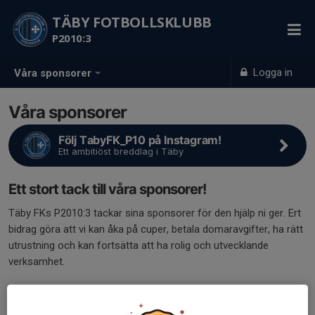
TÄBY FOTBOLLSKLUBB
P2010:3
Logga in
Våra sponsorer
Våra sponsorer
Följ TabyFK_P10 på Instagram!
Ett ambitiöst breddlag i Täby
Ett stort tack till våra sponsorer!
Täby FKs P2010:3 tackar sina sponsorer för den hjälp ni ger. Ert
bidrag göra att vi kan åka på cuper, betala domaravgifter, ha rätt
utrustning och kan fortsätta att ha rolig och utvecklande
verksamhet.
Vill du sponsra laget? Det går jättebra!
Hör av dig till våra
sponsoransvariga Pelle och Björn så hjälper vi till med vad vi för