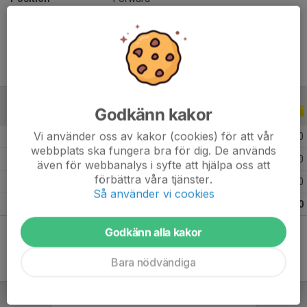
Ålder
15 år
Godkänn kakor
ALLA SERIER
ALLA ÅR
Vi använder oss av kakor (cookies) för att vår
2026
17
0
0
0
webbplats ska fungera bra för dig. De används
2025
49
0
0
0
även för webbanalys i syfte att hjälpa oss att
förbättra våra tjänster.
2024
45
3
0
0
Så använder vi cookies
Totalt
111
3
0
0
Godkänn alla kakor
Bara nödvändiga