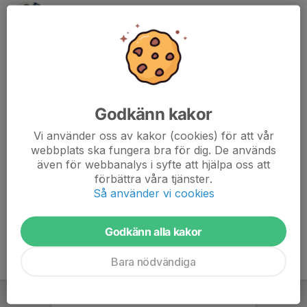
Hampik Morad
Chefstränare P15-19 Akademi
Mobil visas bara för inloggade
hampik.morad@tabyfk.se
Susanna Elvsén
Lagadministratör
Godkänn kakor
073-387 18 48
susanna.elvsen@gmail.com
Vi använder oss av kakor (cookies) för att vår
webbplats ska fungera bra för dig. De används
Andreas Rudin
även för webbanalys i syfte att hjälpa oss att
Lagadministratör
förbättra våra tjänster.
070-209 00 20
Så använder vi cookies
andreas.h.rudin@gmail.com
Godkänn alla kakor
Bara nödvändiga