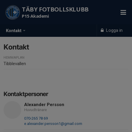
TÄBY FOTBOLLSKLUBB
P15 Akademi
Logga in
Kontakt
Kontakt
HEMMAPLAN
Tibblevallen
Kontaktpersoner
Alexander Persson
Huvudtränare
070-265 78 69
e.alexander.persson1@gmail.com