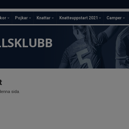
ckor
Pojkar
Knattar
Knatteuppstart 2021
Camper
LLSKLUBB
t
 denna sida.