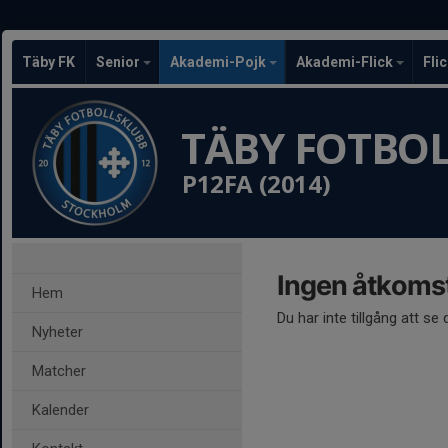
Täby FK
Senior
Akademi-Pojk
Akademi-Flick
Fli
TÄBY FOTBO
P12FA (2014)
Ingen åtkoms
Hem
Du har inte tillgång att se
Nyheter
Matcher
Kalender