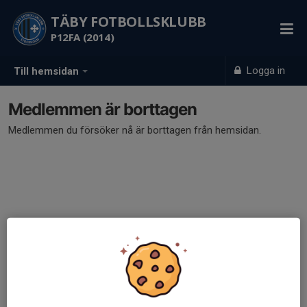
TÄBY FOTBOLLSKLUBB
P12FA (2014)
Logga in
Till hemsidan
Medlemmen är borttagen
Medlemmen du försöker nå är borttagen från hemsidan.