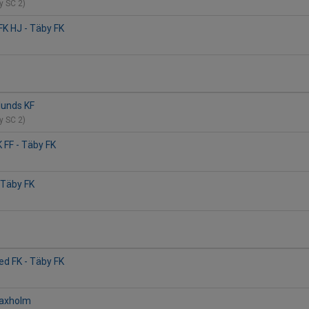
by SC 2)
FK HJ - Täby FK
2
slunds KF
by SC 2)
 FF - Täby FK
- Täby FK
ed FK - Täby FK
Vaxholm