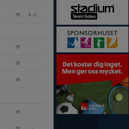
3
-
2
-
-
-
-
-