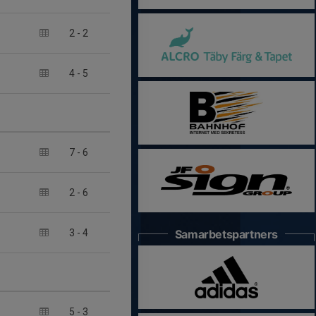
2
-
2
4
-
5
7
-
6
2
-
6
Samarbetspartners
3
-
4
5
-
3