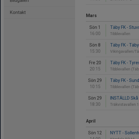
Bildgalleri
Kontakt
Mars
Sön 1
Täby FK - Stuvs
16:00
Tibblevallen
Sön 8
Täby FK - Täby
15:30
Vikingavallen/Tä
Fre 20
Täby FK - Tyre
20:15
Tibblevallen (Tä
Sön 29
Täby FK - Sund
10:15
Tibblevallen (Tä
Sön 29
INSTÄLLD Skå I
18:30
Träkvistavallen 
April
Sön 12
NYTT - Sollent