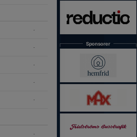
-
Sponsorer
-
-
-
-
-