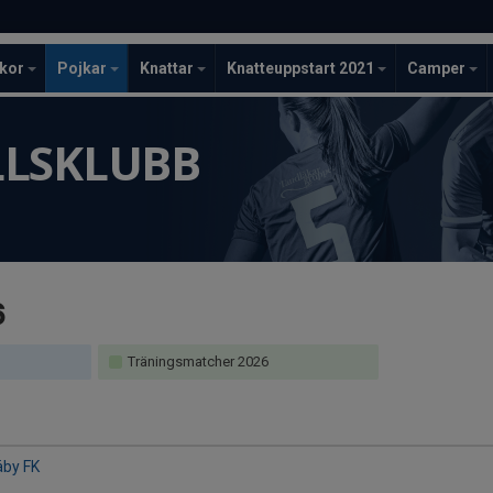
ckor
Pojkar
Knattar
Knatteuppstart 2021
Camper
LLSKLUBB
6
Träningsmatcher 2026
äby FK