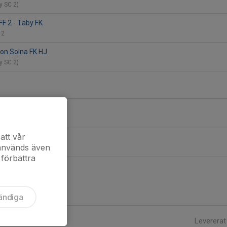
by SC 2)
F 2 - Täby FK
 2
lon Solna FK HJ
by SC 2)
ta FF Grön
att vår
1 - Täby FK
 används även
 förbättra
ändiga
Levererat