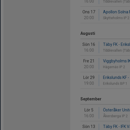
16:00
Tibblevallen (Tä
Ons 17
Apollon Solna 
20:00
Skytteholms IP 
Augusti
Sön 16
Täby FK - Erik
16:00
Tibblevallen (Tä
Fre 21
Viggbyholms IK
20:00
Hägernäs IP 2
Lör 29
Erikslunds KF 
19:00
Erikslunds BP 1
September
Lör 5
Österåker Unit
16:00
Åkersberga IP 2
Sön 13
Täby FK - IFK 