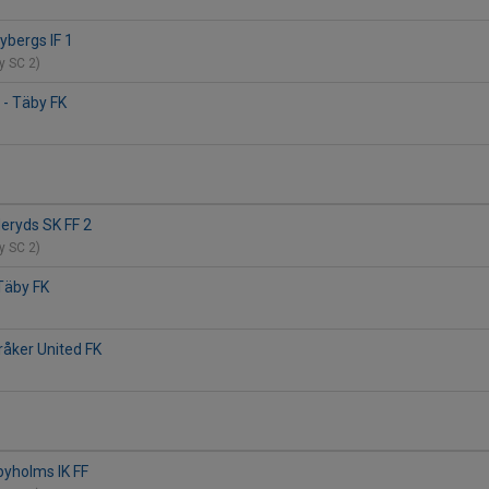
ybergs IF 1
by SC 2)
 - Täby FK
 1
eryds SK FF 2
by SC 2)
Täby FK
råker United FK
byholms IK FF