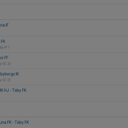
ta IF
 FK
by IP 1
sö FF
by SC 2)
bybergs IK
by SC 2)
K HJ - Täby FK
1
una FK - Täby FK