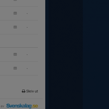
-
-
-
-
Skriv ut
 av