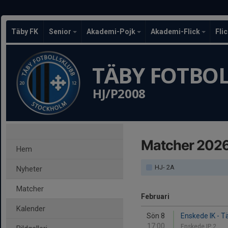
Täby FK
Senior
Akademi-Pojk
Akademi-Flick
Fli
TÄBY FOTBO
HJ/P2008
Matcher 202
Hem
HJ- 2A
Nyheter
Matcher
Februari
Kalender
Sön 8
Enskede IK - T
17:00
Enskede IP 2