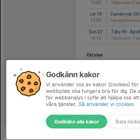
16:00
Tibblevallen (Tä
Lör 19
Danderyds SK F
14:00
Danderydsvallen
Sön 27
Täby FK - Apol
18:15
Tibblevallen (Tä
Oktober
Lör 3
Täby FK - Bälls
Godkänn kakor
16:00
Skarpäng 1
Vi använder oss av kakor (cookies) för 
Sön 11
Enebybergs IF 
webbplats ska fungera bra för dig. De
17:00
Enebybergs IP 2
för webbanalys i syfte att hjälpa oss att
våra tjänster.
Så använder vi cookies
Godkänn alla kakor
Bara nödv
Tjäna pengar till laget