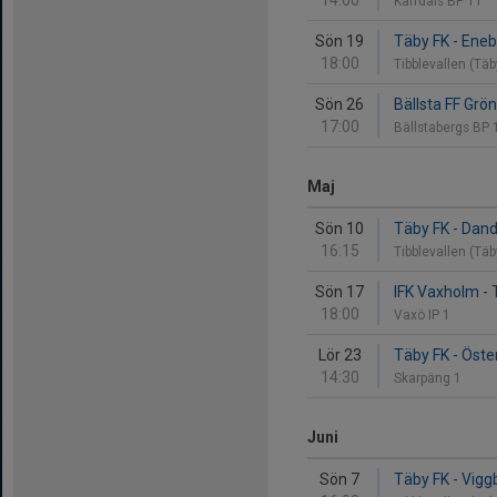
14:00
Kärrdals BP 11
Sön 19
Täby FK - Eneb
18:00
Tibblevallen (Tä
Sön 26
Bällsta FF Grön
17:00
Bällstabergs BP
Maj
Sön 10
Täby FK - Dand
16:15
Tibblevallen (Tä
Sön 17
IFK Vaxholm - 
18:00
Vaxö IP 1
Lör 23
Täby FK - Öste
14:30
Skarpäng 1
Juni
Sön 7
Täby FK - Vigg