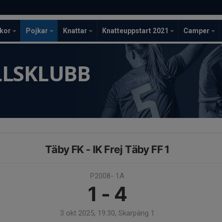
ckor
Pojkar
Knattar
Knatteuppstart 2021
Camper
LLSKLUBB
Täby FK - IK Frej Täby FF 1
P2008- 1A
1 - 4
3 okt 2025, 19:30, Skarpäng 1