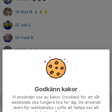
18. Knut M.
23. Isak E.
25. Frank B.
27. Wille G.
33. Fredrik W.
77. Marcus C.
Godkänn kakor
88. Alfred E.
Vi använder oss av kakor (cookies) för att vår
Ledare
webbplats ska fungera bra för dig. De används
även för webbanalys i syfte att hjälpa oss att