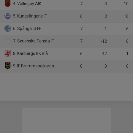
4. Vällingby AIK
7
3
10
5. Kungsängens IF
6
3
10
6. Spånga IS FF
7
1
6
7. Syrianska Tensta IF
7
-12
6
8. Karlbergs BK Blå
6
-47
1
9. IF Brommapojkarna P08-8
0
0
0