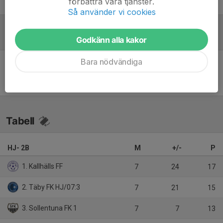
förbättra våra tjänster.
Mats Heljestrand
Tränare
Så använder vi cookies
Referat
Godkänn alla kakor
Bara nödvändiga
Inget referat skrivet
Tabell
HJ- 2B
M
+/-
P
1. Kallhälls FF
7
24
17
2. Täby FK HJ/07:3
7
21
15
3. Sollentuna FK 1
7
7
13