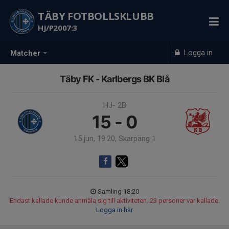
TÄBY FOTBOLLSKLUBB
HJ/P2007:3
Logga in
Matcher
Täby FK - Karlbergs BK Blå
HJ- 2B
15 - 0
15 jun, 19:20, Skarpäng 1
Samling 18:20
Endast kallade kunde anmäla sig till aktiviteten. 23 personer var kallade.
Logga in här