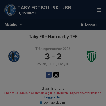
TÄBY FOTBOLLSKLUBB
HJ/P2007:3
Logga in
Matcher
Täby FK - Hammarby TFF
Träningsmatcher 2026
3 - 2
25 jan, 11:15, Täby IP
Samling 10:15
Endast kallade kunde anmäla sig till aktiviteten. 18 personer var kallade.
Logga in här
Domare Vladimir