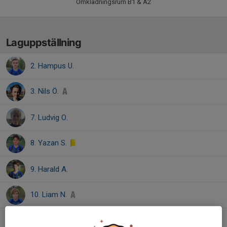
Omklädningsrum B1 & A2
Laguppställning
2. Hampus U.
3. Nils Ö.
7. Ludvig O.
8. Yazan S.
9. Harald A.
10. Liam N.
11. Jakob W.