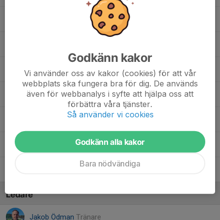
14. Love J.
16. Anton B.
Godkänn kakor
17. Nils H.
Vi använder oss av kakor (cookies) för att vår
webbplats ska fungera bra för dig. De används
även för webbanalys i syfte att hjälpa oss att
18. Knut M.
förbättra våra tjänster.
Så använder vi cookies
22. Samuel W.
Godkänn alla kakor
24. Christian J.
Bara nödvändiga
77. Marcus C.
Ledare
Jakob Ödman
Tränare