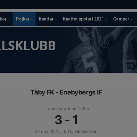
ckor
Pojkar
Knattar
Knatteuppstart 2021
Camper
LLSKLUBB
Täby FK - Enebybergs IF
Träningsmatcher 2026
3 - 1
23 nov 2025, 16:15, Tibblevallen