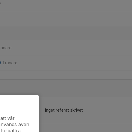
ränare
nd
Tränare
Inget referat skrivet
att vår
 används även
 förbättra