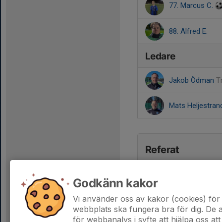
77. Marcus C.
88. Alfred E.
Ledare
Jakob Ödman
T
Mats Heljestra
Referat
Godkänn kakor
Vi använder oss av kakor (cookies) för 
webbplats ska fungera bra för dig. De
för webbanalys i syfte att hjälpa oss att